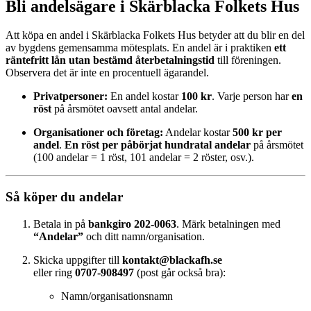
Bli andelsägare i Skärblacka Folkets Hus
Att köpa en andel i Skärblacka Folkets Hus betyder att du blir en del
av bygdens gemensamma mötesplats. En andel är i praktiken
ett
räntefritt lån utan bestämd återbetalningstid
till föreningen.
Observera det är inte en procentuell ägarandel.
Privatpersoner:
En andel kostar
100 kr
. Varje person har
en
röst
på årsmötet oavsett antal andelar.
Organisationer och företag:
Andelar kostar
500 kr per
andel
.
En röst per påbörjat hundratal andelar
på årsmötet
(100 andelar = 1 röst, 101 andelar = 2 röster, osv.).
Så köper du andelar
Betala in på
bankgiro 202-0063
. Märk betalningen med
“Andelar”
och ditt namn/organisation.
Skicka uppgifter till
kontakt@blackafh.se
eller ring
0707-908497
(post går också bra):
Namn/organisationsnamn