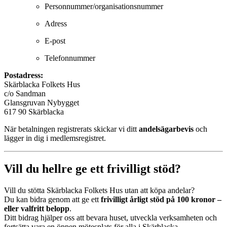
Personnummer/organisationsnummer
Adress
E-post
Telefonnummer
Postadress:
Skärblacka Folkets Hus
c/o Sandman
Glansgruvan Nybygget
617 90 Skärblacka
När betalningen registrerats skickar vi ditt
andelsägarbevis
och
lägger in dig i medlemsregistret.
Vill du hellre ge ett frivilligt stöd?
Vill du stötta Skärblacka Folkets Hus utan att köpa andelar?
Du kan bidra genom att ge ett
frivilligt årligt stöd på 100 kronor –
eller valfritt belopp
.
Ditt bidrag hjälper oss att bevara huset, utveckla verksamheten och
fortsätta vara en öppen mötesplats för alla i Skärblacka.