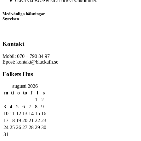
Gåva via BG/Swish är också välkommet.
Med vänliga hälsningar
Styrelsen
Kontakt
Mobil: 070 – 790 84 97
Epost: kontakt@blackafh.se
Folkets Hus
augusti 2026
m
ti
o
to
f
l
s
1
2
3
4
5
6
7
8
9
10
11
12
13
14
15
16
17
18
19
20
21
22
23
24
25
26
27
28
29
30
31